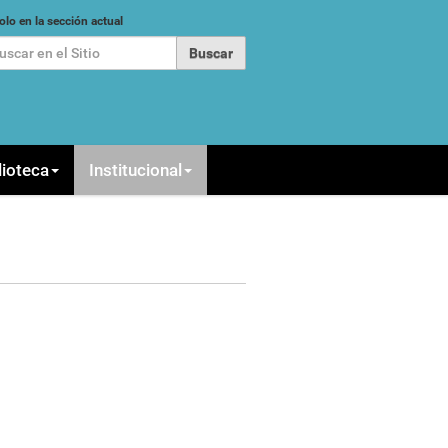
car
olo en la sección actual
queda Avanzada…
lioteca
Institucional