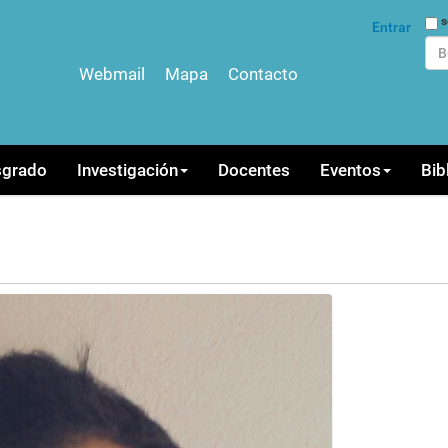
Bus
s
Entrar
Webmail
Mapa
Contacto
Bús
sgrado
Investigación
Docentes
Eventos
Bib