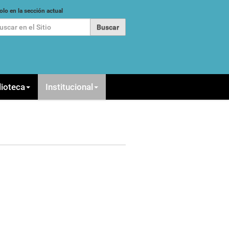
car
olo en la sección actual
queda Avanzada…
lioteca
Institucional