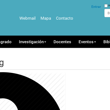
Bus
s
Entrar
Webmail
Mapa
Contacto
Bús
sgrado
Investigación
Docentes
Eventos
Bib
g