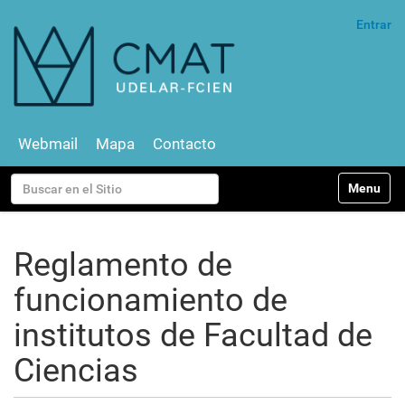
Entrar
Webmail
Mapa
Contacto
N
Buscar
Toggle na
a
v
Búsqueda Avanzada…
e
g
Reglamento de
a
c
funcionamiento de
i
ó
institutos de Facultad de
n
Ciencias