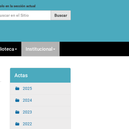
car
olo en la sección actual
queda Avanzada…
lioteca
Institucional
Actas
2025
2024
2023
2022