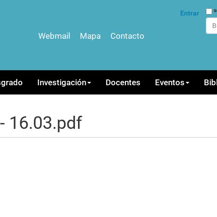
Bus
s
Entrar
Webmail
Mapa
Contacto
Bús
sgrado
Investigación
Docentes
Eventos
Bib
- 16.03.pdf