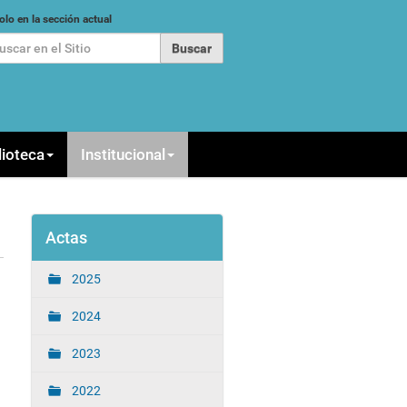
car
olo en la sección actual
queda Avanzada…
lioteca
Institucional
Actas
2025
2024
2023
2022