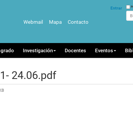
Bus
s
Entrar
Webmail
Mapa
Contacto
Bús
sgrado
Investigación
Docentes
Eventos
Bib
1- 24.06.pdf
KB