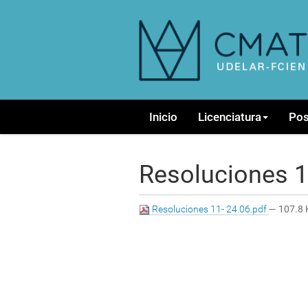
N
Inicio
Licenciatura
Po
a
v
e
g
Resoluciones 1
a
c
i
Resoluciones 11- 24.06.pdf
— 107.8 
ó
n