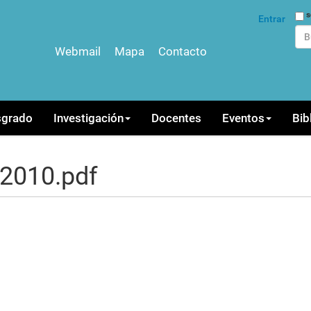
Bus
s
Entrar
Webmail
Mapa
Contacto
Bús
sgrado
Investigación
Docentes
Eventos
Bib
.2010.pdf