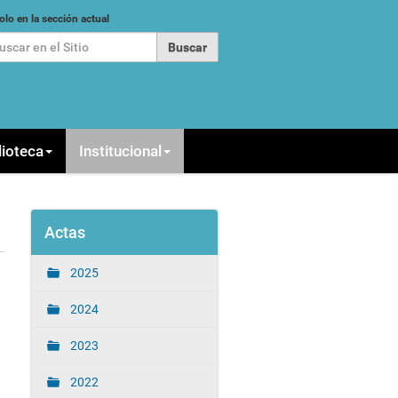
car
olo en la sección actual
queda Avanzada…
lioteca
Institucional
Actas
2025
2024
2023
2022