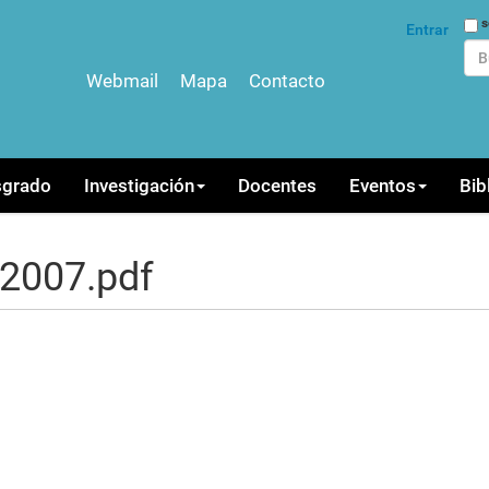
Bus
s
Entrar
Webmail
Mapa
Contacto
Bús
sgrado
Investigación
Docentes
Eventos
Bib
.2007.pdf