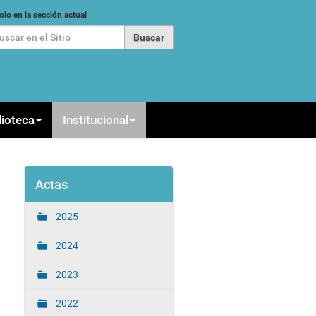
car
olo en la sección actual
queda Avanzada…
lioteca
Institucional
Actas
2025
2024
2023
2022