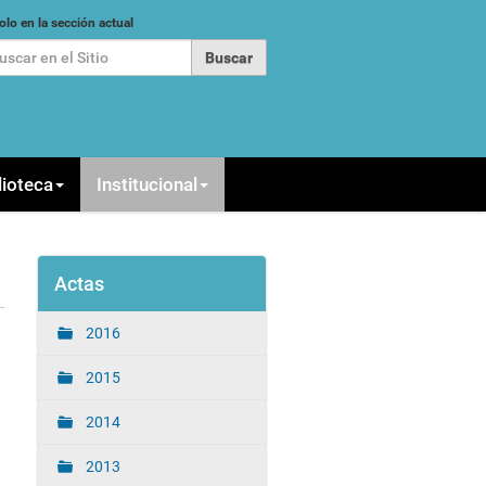
car
olo en la sección actual
queda Avanzada…
lioteca
Institucional
Actas
2016
2015
2014
2013