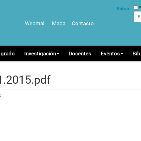
Bus
s
Entrar
Webmail
Mapa
Contacto
Bús
sgrado
Investigación
Docentes
Eventos
Bib
1.2015.pdf
B