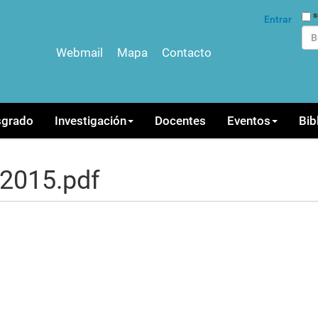
Bus
s
Entrar
Webmail
Mapa
Contacto
Bús
sgrado
Investigación
Docentes
Eventos
Bib
.2015.pdf