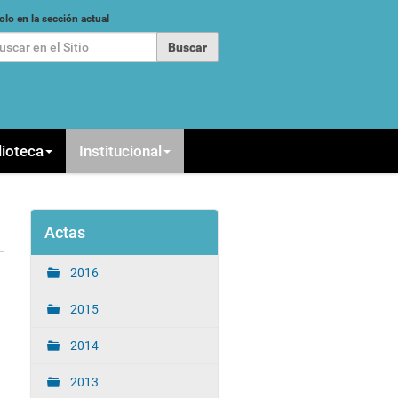
car
olo en la sección actual
queda Avanzada…
lioteca
Institucional
Actas
2016
2015
2014
2013